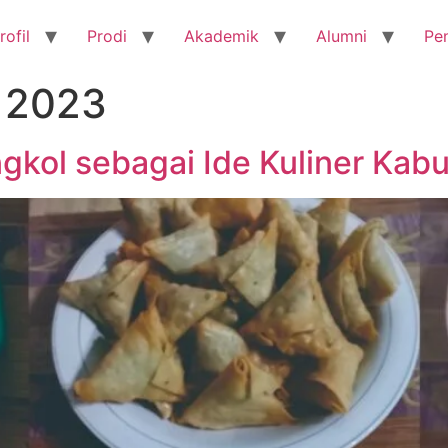
rofil
Prodi
Akademik
Alumni
Pe
, 2023
gkol sebagai Ide Kuliner Kab