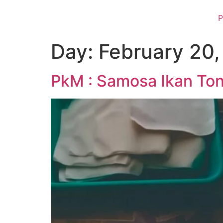
P
Day:
February 20
PkM : Samosa Ikan Ton