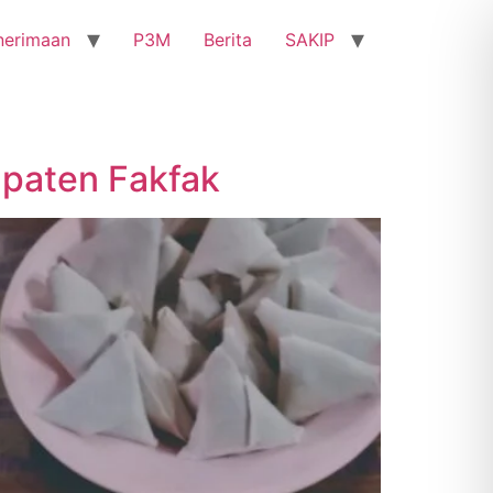
nerimaan
P3M
Berita
SAKIP
upaten Fakfak