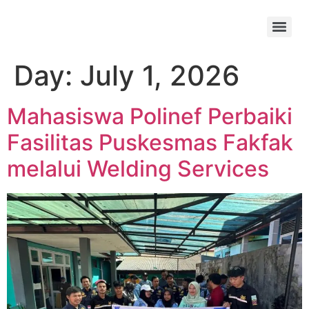
Day:
July 1, 2026
Mahasiswa Polinef Perbaiki
Fasilitas Puskesmas Fakfak
melalui Welding Services