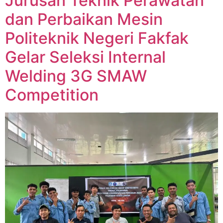
Jurusan Teknik Perawatan
dan Perbaikan Mesin
Politeknik Negeri Fakfak
Gelar Seleksi Internal
Welding 3G SMAW
Competition