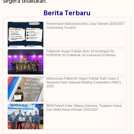
segera dilakukan.
Berita Terbaru
Penerimaan Mahasiswa Baru Jalur Mandiri 2026/2027
Gelombang Terakhir
Politeknik Negeri Fakfak Kirim 10 Kontingen Ke
PORSENI XV Politeknik Se-Indonesia Di Medan
Mahasiswa Politeknik Negeri Fakfak Raih Juara 3
Nasional Pada National Welding Competition (NWC)
2026
BEM Polinef Gelar Sidang Istimewa, Tetapkan Ketua
Dan Wakil Ketua Periode 2026/2027