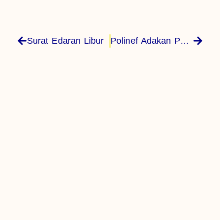
Surat Edaran Libur
Polinef Adakan Pelatihan Minuman Instan Herbal Dari Daging Pala