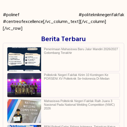
#polinef #politekniknegerifakfak
#centreofexcellence[/vc_column_text][/vc_column]
[/vc_row]
Berita Terbaru
Penerimaan Mahasiswa Baru Jalur Mandiri 2026/2027
Gelombang Terakhir
Politeknik Negeri Fakfak Kirim 10 Kontingen Ke
PORSENI XV Politeknik Se-Indonesia Di Medan
Mahasiswa Politeknik Negeri Fakfak Raih Juara 3
Nasional Pada National Welding Competition (NWC)
2026
BEM Polinef Gelar Sidang Istimewa, Tetapkan Ketua