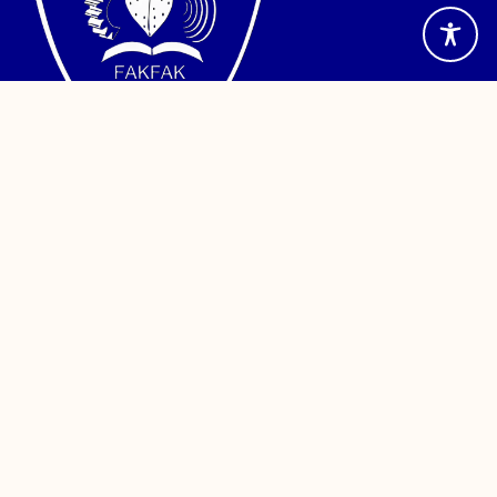
Jalan TPA Imam Bonjol, Wagom Utara, Distrik Fakfak,
Kabupaten Fakfak, Papua Barat. Telepon (0956) 24886
Sistem Informasi
PDDikti
Kemendikbud
Sinta
PPID
Reformasi Birokrasi
SAKIP
LAKIN