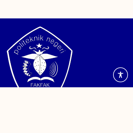
Jalan TPA Imam Bonjol, Wagom Utara, Distrik Fakfak,
Kabupaten Fakfak, Papua Barat. Telepon (0956) 24886
Sistem Informasi
PDDikti