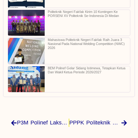
Politeknik Negeri Fakfak Kirim 10 Kontingen Ke
PORSENI XV Politeknik Se-Indonesia Di Medan
Mahasiswa Politeknik Negeri Fakfak Raih Juara 3
Nasional Pada National Welding Competition (NWC)
2026
BEM Polinef Gelar Sidang Istimewa, Tetapkan Ketua
Dan Wakil Ketua Periode 2026/2027
P3M Polinef Laksanakan Kegiatan Monev Internal Penelitian Dan Pengabdian Kepada Masyarakat 2025
PPPK Politeknik Negeri Fakfak Lakukan Penandatanganan Perpanjangan SK Di Gedung Ketahanan Pala