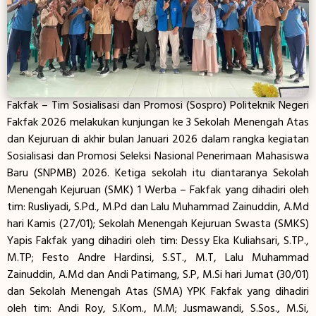
Fakfak – Tim Sosialisasi dan Promosi (Sospro) Politeknik Negeri
Fakfak 2026 melakukan kunjungan ke 3 Sekolah Menengah Atas
dan Kejuruan di akhir bulan Januari 2026 dalam rangka kegiatan
Sosialisasi dan Promosi Seleksi Nasional Penerimaan Mahasiswa
Baru (SNPMB) 2026. Ketiga sekolah itu diantaranya Sekolah
Menengah Kejuruan (SMK) 1 Werba – Fakfak yang dihadiri oleh
tim: Rusliyadi, S.Pd., M.Pd dan Lalu Muhammad Zainuddin, A.Md
hari Kamis (27/01); Sekolah Menengah Kejuruan Swasta (SMKS)
Yapis Fakfak yang dihadiri oleh tim: Dessy Eka Kuliahsari, S.TP.,
M.TP; Festo Andre Hardinsi, S.ST., M.T, Lalu Muhammad
Zainuddin, A.Md dan Andi Patimang, S.P, M.Si hari Jumat (30/01)
dan Sekolah Menengah Atas (SMA) YPK Fakfak yang dihadiri
oleh tim: Andi Roy, S.Kom., M.M; Jusmawandi, S.Sos., M.Si,