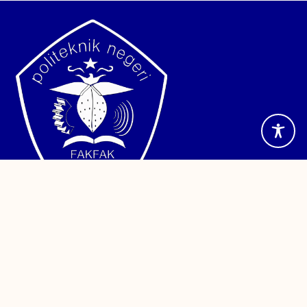
Jalan TPA Imam Bonjol, Wagom Utara, Distrik Fakfak,
Kabupaten Fakfak, Papua Barat. Telepon (0956) 24886
Sistem Informasi
PDDikti
Kemendikbud