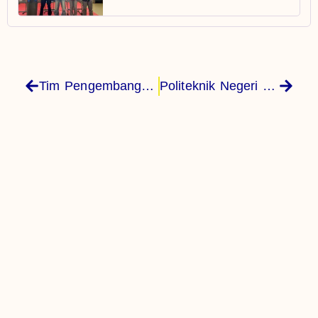
Tim Pengembangan Website Politeknik Negeri Fakfak Adakan Pelatihan Website Prodi Kepada Tim Pengelola Website Jurusan
Politeknik Negeri Fakfak Lakukan Penandatanganan MoU Dengan Pertamina Foundation