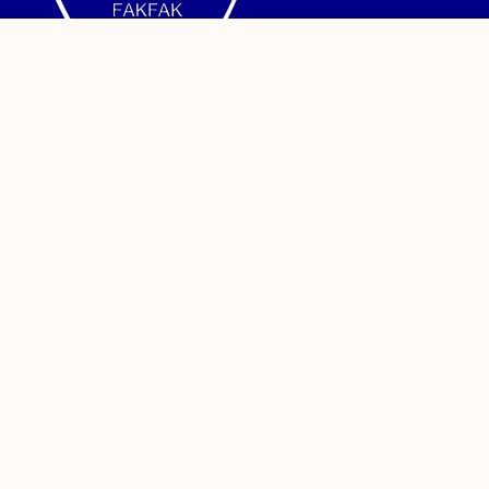
Jalan TPA Imam Bonjol, Wagom Utara, Distrik Fakfak,
Kabupaten Fakfak, Papua Barat. Telepon (0956) 24886
Sistem Informasi
PDDikti
Kemendikbud
Sinta
PPID
Reformasi Birokrasi
SAKIP
LAKIN
Survey Kepuasan Masyarakat
Layanan Administrasi