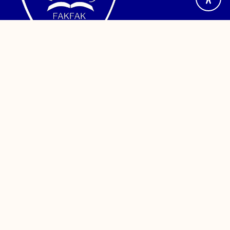
Jalan TPA Imam Bonjol, Wagom Utara, Distrik Fakfak,
Kabupaten Fakfak, Papua Barat. Telepon (0956) 24886
Sistem Informasi
PDDikti
Kemendikbud
Sinta
PPID
Reformasi Birokrasi
SAKIP
LAKIN
Survey Kepuasan Masyarakat