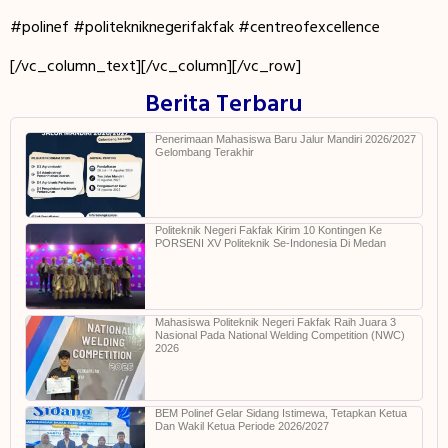
#polinef #politekniknegerifakfak #centreofexcellence
[/vc_column_text][/vc_column][/vc_row]
Berita Terbaru
Penerimaan Mahasiswa Baru Jalur Mandiri 2026/2027
Gelombang Terakhir
Politeknik Negeri Fakfak Kirim 10 Kontingen Ke
PORSENI XV Politeknik Se-Indonesia Di Medan
Mahasiswa Politeknik Negeri Fakfak Raih Juara 3
Nasional Pada National Welding Competition (NWC)
2026
BEM Polinef Gelar Sidang Istimewa, Tetapkan Ketua
Dan Wakil Ketua Periode 2026/2027