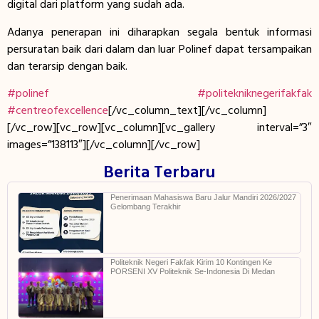
digital dari platform yang sudah ada.
Adanya penerapan ini diharapkan segala bentuk informasi
persuratan baik dari dalam dan luar Polinef dapat tersampaikan
dan terarsip dengan baik.
#polinef
#politekniknegerifakfak
#centreofexcellence
[/vc_column_text][/vc_column]
[/vc_row][vc_row][vc_column][vc_gallery interval=”3″
images=”138113″][/vc_column][/vc_row]
Berita Terbaru
Penerimaan Mahasiswa Baru Jalur Mandiri 2026/2027
Gelombang Terakhir
Politeknik Negeri Fakfak Kirim 10 Kontingen Ke
PORSENI XV Politeknik Se-Indonesia Di Medan