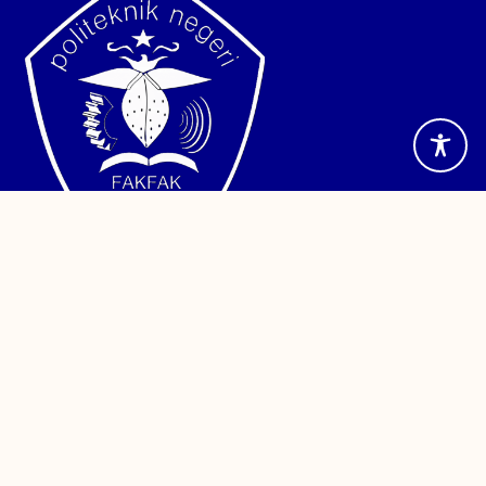
Jalan TPA Imam Bonjol, Wagom Utara, Distrik Fakfak,
Kabupaten Fakfak, Papua Barat. Telepon (0956) 24886
Sistem Informasi
PDDikti
Kemendikbud
Sinta
PPID