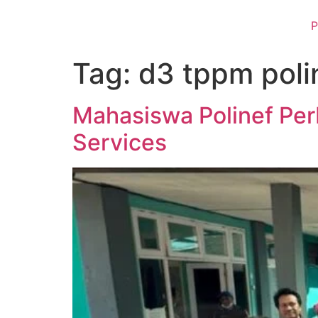
P
Tag:
d3 tppm poli
Mahasiswa Polinef Perb
Services