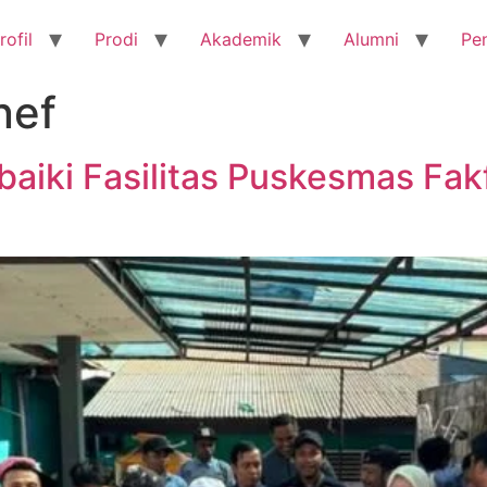
rofil
Prodi
Akademik
Alumni
Pe
nef
aiki Fasilitas Puskesmas Fak