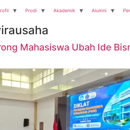
rofil
Prodi
Akademik
Alumni
Pe
irausaha
rong Mahasiswa Ubah Ide Bis