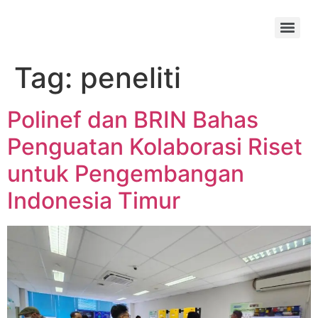
Tag:
peneliti
Polinef dan BRIN Bahas
Penguatan Kolaborasi Riset
untuk Pengembangan
Indonesia Timur