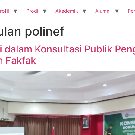
rofil
Prodi
Akademik
Alumni
Pe
lan polinef
si dalam Konsultasi Publik 
n Fakfak