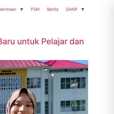
nerimaan
P3M
Berita
SAKIP
aru untuk Pelajar dan