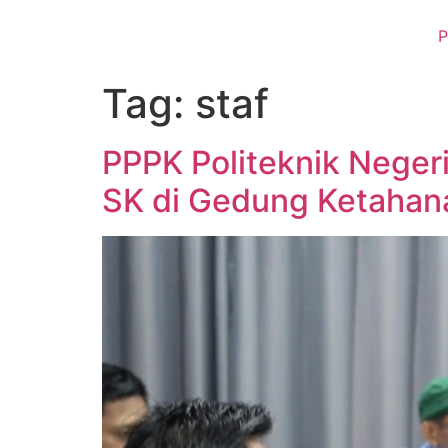
P
Tag:
staf
PPPK Politeknik Nege
SK di Gedung Ketahan