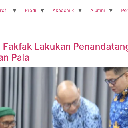
rofil
Prodi
Akademik
Alumni
Pe
ri Fakfak Lakukan Penandata
an Pala