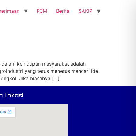
nerimaan
P3M
Berita
SAKIP
si dalam kehidupan masyarakat adalah
roindustri yang terus menerus mencari ide
tongkol. Jika biasanya […]
a Lokasi