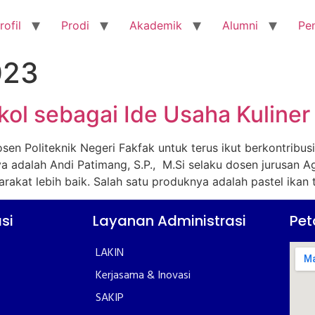
rofil
Prodi
Akademik
Alumni
Pe
023
kol sebagai Ide Usaha Kuliner
sen Politeknik Negeri Fakfak untuk terus ikut berkontribu
 adalah Andi Patimang, S.P., M.Si selaku dosen jurusan Ag
rakat lebih baik. Salah satu produknya adalah pastel ikan 
si
Layanan Administrasi
Pet
LAKIN
Kerjasama & Inovasi
SAKIP