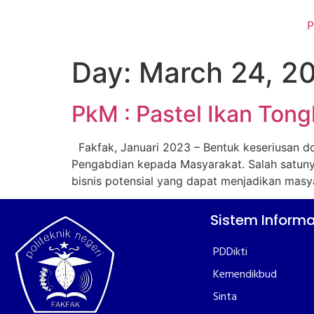
P
Day:
March 24, 2
PkM : Pastel Ikan Tong
Fakfak, Januari 2023 – Bentuk keseriusan do
Pengabdian kepada Masyarakat. Salah satunya
bisnis potensial yang dapat menjadikan masya
Sistem Informa
PDDikti
Kemendikbud
Sinta