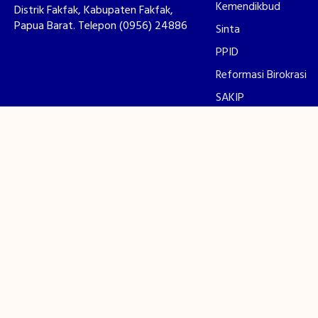
Kemendikbud
Distrik Fakfak, Kabupaten Fakfak,
Papua Barat. Telepon (0956) 24886
Sinta
PPID
Reformasi Birokrasi
SAKIP
LAKIN
Survey Kepuasan Ma