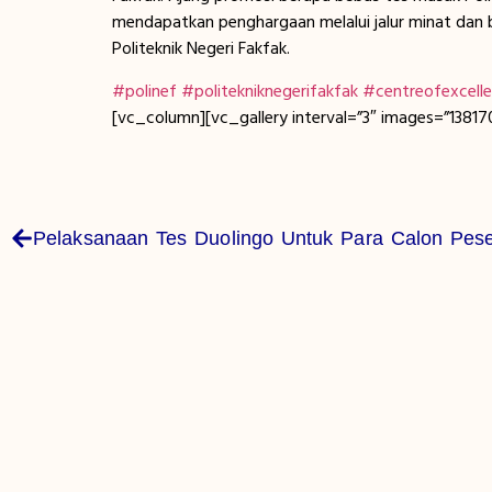
mendapatkan penghargaan melalui jalur minat dan
Politeknik Negeri Fakfak.
#polinef
#politekniknegerifakfak
#centreofexcell
[vc_column][vc_gallery interval=”3″ images=”1381
Pelaksanaan Tes Duolingo Untuk Para Calon Pes