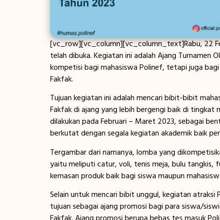
[vc_row][vc_column][vc_column_text]Rabu, 22 Febr
telah dibuka. Kegiatan ini adalah Ajang Turnamen Ol
kompetisi bagi mahasiswa Polinef, tetapi juga b
Fakfak.
Tujuan kegiatan ini adalah mencari bibit-bibit mah
Fakfak di ajang yang lebih bergengi baik di tingkat 
dilakukan pada Februari – Maret 2023, sebagai ben
berkutat dengan segala kegiatan akademik baik perk
Tergambar dari namanya, lomba yang dikompetisikan 
yaitu meliputi catur, voli, tenis meja, bulu tangkis, fu
kemasan produk baik bagi siswa maupun mahasisw
Selain untuk mencari bibit unggul, kegiatan atraksi
tujuan sebagai ajang promosi bagi para siswa/sis
Fakfak. Ajang promosi berupa bebas tes masuk Poli