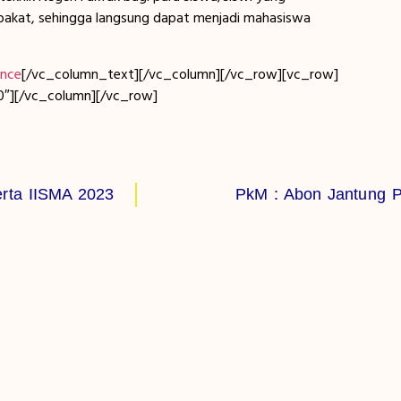
 bakat, sehingga langsung dapat menjadi mahasiswa
ence
[/vc_column_text][/vc_column][/vc_row][vc_row]
70″][/vc_column][/vc_row]
erta IISMA 2023
PkM : Abon Jantung P