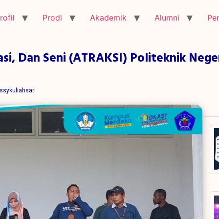
rofil
Prodi
Akademik
Alumni
Pe
si, Dan Seni (ATRAKSI) Politeknik Nege
ssykuliahsari