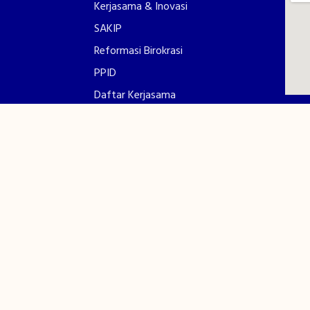
Kerjasama & Inovasi
SAKIP
Reformasi Birokrasi
PPID
Daftar Kerjasama
Pengumuman
syarakat
Galeri Polinef
Porseni
Sosial Media
Copyright © 2025. Politeknik Negeri FakFak.