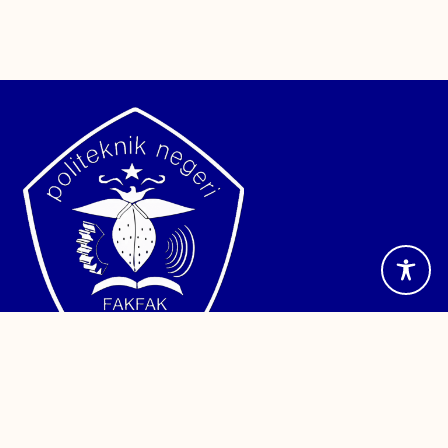
Jalan TPA Imam Bonjol, Wagom Utara, Distrik Fakfak,
Kabupaten Fakfak, Papua Barat. Telepon (0956) 24886
Sistem Informasi