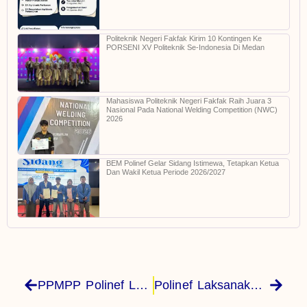
Politeknik Negeri Fakfak Kirim 10 Kontingen Ke
PORSENI XV Politeknik Se-Indonesia Di Medan
Mahasiswa Politeknik Negeri Fakfak Raih Juara 3
Nasional Pada National Welding Competition (NWC)
2026
BEM Polinef Gelar Sidang Istimewa, Tetapkan Ketua
Dan Wakil Ketua Periode 2026/2027
PPMPP Polinef Laksanakan Opening Audit Mutu Internal 2025
Polinef Laksanakan Program Pendampingan Pembentukan Pusat Studi Survei Dan Pemetaan Informasi Geospasial