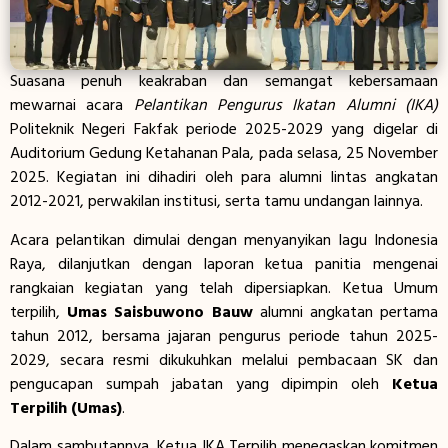
Suasana penuh keakraban dan semangat kebersamaan
mewarnai acara
Pelantikan Pengurus Ikatan Alumni (IKA)
Politeknik Negeri Fakfak periode 2025-2029 yang digelar di
Auditorium Gedung Ketahanan Pala, pada selasa, 25 November
2025. Kegiatan ini dihadiri oleh para alumni lintas angkatan
2012-2021, perwakilan institusi, serta tamu undangan lainnya.
Acara pelantikan dimulai dengan menyanyikan lagu Indonesia
Raya, dilanjutkan dengan laporan ketua panitia mengenai
rangkaian kegiatan yang telah dipersiapkan. Ketua Umum
terpilih,
Umas Saisbuwono Bauw
alumni angkatan pertama
tahun 2012, bersama jajaran pengurus periode tahun 2025-
2029, secara resmi dikukuhkan melalui pembacaan SK dan
pengucapan sumpah jabatan yang dipimpin oleh
Ketua
Terpilih (Umas)
.
Dalam sambutannya, Ketua IKA Terpilih menegaskan komitmen