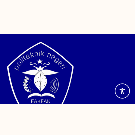
Jalan TPA Imam Bonjol, Wagom Utara, Distrik Fakfak,
Kabupaten Fakfak, Papua Barat. Telepon (0956) 24886