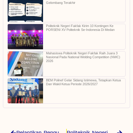
Gelombang Terakhir
Politeknik Negeri Fakfak Kirim 10 Kontingen Ke
PORSENI XV Politeknik Se-Indonesia Di Medan
Mahasiswa Politeknik Negeri Fakfak Raih Juara 3
Nasional Pada National Welding Competition (NWC)
2026
BEM Polinef Gelar Sidang Istimewa, Tetapkan Ketua
Dan Wakil Ketua Periode 2026/2027
Pelantikan Pengurus IKA Polinef Periode 2025-2029
Politeknik Negeri Fakfak Gelar Diklat Penulisan Karya Ilmiah 2025