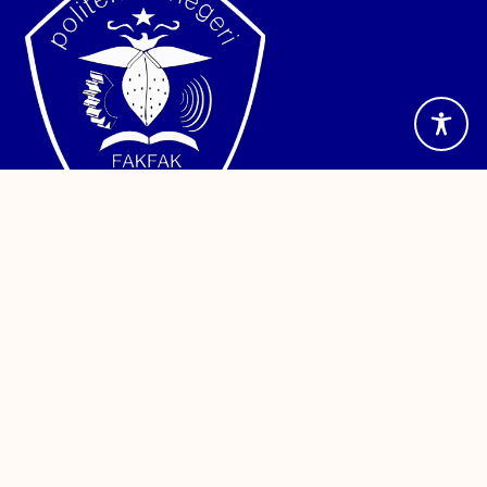
Jalan TPA Imam Bonjol, Wagom Utara, Distrik Fakfak,
Kabupaten Fakfak, Papua Barat. Telepon (0956) 24886
Sistem Informasi
PDDikti
Kemendikbud
Sinta
PPID
Reformasi Birokrasi