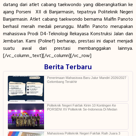
datang dari atlet cabang taekwondo yang diberangkatkan ke
ajang Porseni XII di Banjarmasin, tepatnya Politeknik Negeri
Banjarmasin. Atlet cabang taekwondo bernama Malfin Panoto
berhasil meraih medali perunggu. Malfin Panoto merupakan
mahasiswa Prodi D4-Teknologi Rekayasa Konstruksi Jalan dan
Jembatan. Kami (Polinef) berharap, prestasi ini dapat menjadi
suatu awal dari prestasi membanggakan lainnya.
[/vc_column_text][/vc_column][/vc_row]
Berita Terbaru
Penerimaan Mahasiswa Baru Jalur Mandiri 2026/2027
Gelombang Terakhir
Politeknik Negeri Fakfak Kirim 10 Kontingen Ke
PORSENI XV Politeknik Se-Indonesia Di Medan
Mahasiswa Politeknik Negeri Fakfak Raih Juara 3