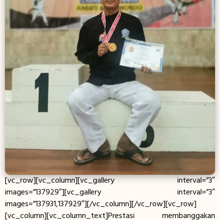
[vc_row][vc_column][vc_gallery interval=”3″
images=”137929″][vc_gallery interval=”3″
images=”137931,137929″][/vc_column][/vc_row][vc_row]
[vc_column][vc_column_text]Prestasi membanggakan