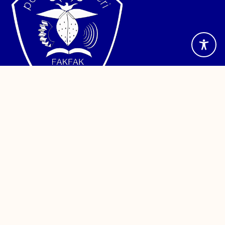
Jalan TPA Imam Bonjol, Wagom Utara, Distrik Fakfak,
Kabupaten Fakfak, Papua Barat. Telepon (0956) 24886
Sistem Informasi
PDDikti
Kemendikbud
Sinta
PPID
Reformasi Birokrasi
SAKIP