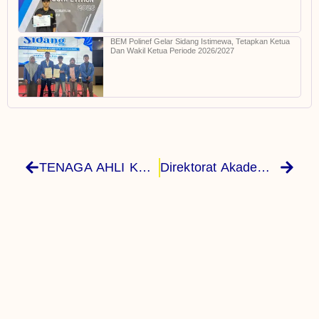
BEM Polinef Gelar Sidang Istimewa, Tetapkan Ketua
Dan Wakil Ketua Periode 2026/2027
TENAGA AHLI KANTOR STAF PRESIDEN RI, Dr. Ali Mochtar Ngabalin M.Si, MENGUNJUNGI KAMPUS POLITEKNIK NEGERI FAKFAK
Direktorat Akademik Pendidikan Tinggi Vokasi Gandeng FDPNI, Luncurkan Seleksi Nasional Masuk Politeknik Negeri (SNMPN) Tahun 2022