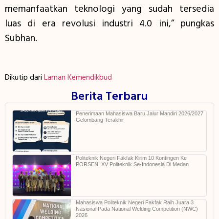
memanfaatkan teknologi yang sudah tersedia
luas di era revolusi industri 4.0 ini,” pungkas
Subhan.
Dikutip dari
Laman Kemendikbud
Berita Terbaru
Penerimaan Mahasiswa Baru Jalur Mandiri 2026/2027
Gelombang Terakhir
Politeknik Negeri Fakfak Kirim 10 Kontingen Ke
PORSENI XV Politeknik Se-Indonesia Di Medan
Mahasiswa Politeknik Negeri Fakfak Raih Juara 3
Nasional Pada National Welding Competition (NWC)
2026