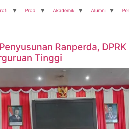
rofil
Prodi
Akademik
Alumni
Pe
 Penyusunan Ranperda, DPRK
rguruan Tinggi