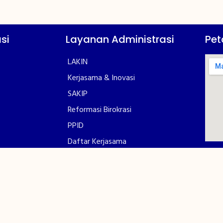
si
Layanan Administrasi
Pet
LAKIN
Kerjasama & Inovasi
SAKIP
Reformasi Birokrasi
PPID
Daftar Kerjasama
Pengumuman
syarakat
Galeri Polinef
Porseni
Sosial Media