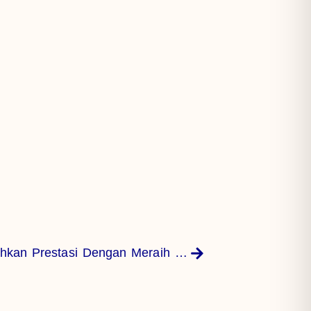
Mahasiswa Polinef Kembali Menorehkan Prestasi Dengan Meraih Gold Medal Di Ajang International Bertajuk International Applied Science Project Olympiad (i2ASPRO)