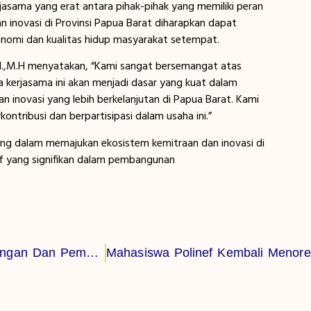
asama yang erat antara pihak-pihak yang memiliki peran
 inovasi di Provinsi Papua Barat diharapkan dapat
omi dan kualitas hidup masyarakat setempat.
S.H.,M.H menyatakan, “Kami sangat bersemangat atas
kerjasama ini akan menjadi dasar yang kuat dalam
novasi yang lebih berkelanjutan di Papua Barat. Kami
tribusi dan berpartisipasi dalam usaha ini.”
ing dalam memajukan ekosistem kemitraan dan inovasi di
f yang signifikan dalam pembangunan
Tim PkM Polinef Adakan Bimtek Tata Cara Perhitungan Dan Pembagian Warisan