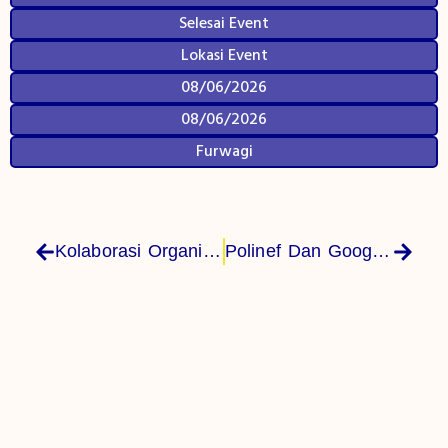
Selesai Event
Lokasi Event
08/06/2026
08/06/2026
Furwagi
Kolaborasi Organisasi Mahasiswa Polinef Dorong Ketahanan Pangan Di Pesantren Dar Al-Salam Fakfak
Polinef Dan Google Indonesia Bahas Pelatihan Gemini AI Untuk Dosen Dan Mahasiswa