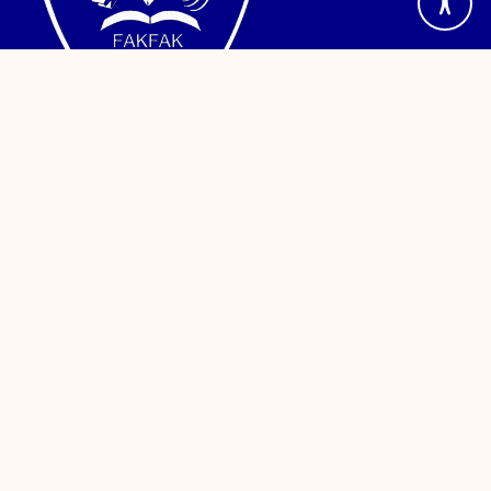
Jalan TPA Imam Bonjol, Wagom Utara, Distrik Fakfak,
Kabupaten Fakfak, Papua Barat. Telepon (0956) 24886
Sistem Informasi
PDDikti
Kemendikbud
Sinta
PPID
Reformasi Birokrasi
SAKIP
LAKIN
Survey Kepuasan Masyarakat