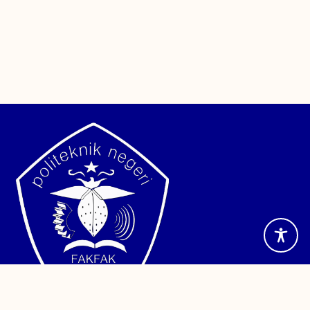
Jalan TPA Imam Bonjol, Wagom Utara, Distrik Fakfak,
Kabupaten Fakfak, Papua Barat. Telepon (0956) 24886