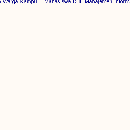
Politeknik Negeri Fakfak Tingkatkan Kesiapsiagaan Warga Kampung Tanama Melalui Program Mitigasi Bencana Gempa